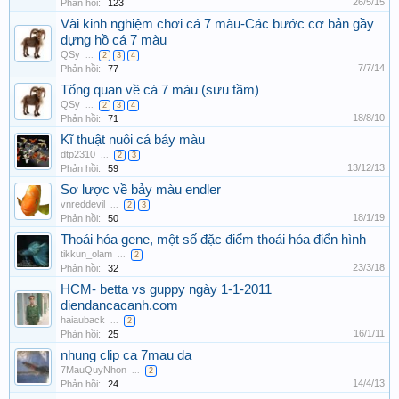
26/5/15
Phản hồi:
123
Vài kinh nghiệm chơi cá 7 màu-Các bước cơ bản gầy
dựng hồ cá 7 màu
QSy
...
2
3
4
7/7/14
Phản hồi:
77
Tổng quan về cá 7 màu (sưu tầm)
QSy
...
2
3
4
18/8/10
Phản hồi:
71
Kĩ thuật nuôi cá bảy màu
dtp2310
...
2
3
13/12/13
Phản hồi:
59
Sơ lược về bảy màu endler
vnreddevil
...
2
3
18/1/19
Phản hồi:
50
Thoái hóa gene, một số đặc điểm thoái hóa điển hình
tikkun_olam
...
2
23/3/18
Phản hồi:
32
HCM- betta vs guppy ngày 1-1-2011
diendancacanh.com
haiauback
...
2
16/1/11
Phản hồi:
25
nhung clip ca 7mau da
7MauQuyNhon
...
2
14/4/13
Phản hồi:
24