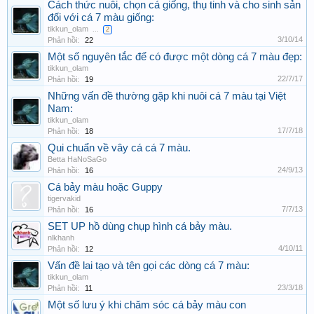
Cách thức nuôi, chọn cá giống, thụ tinh và cho sinh sản
đối với cá 7 màu giống:
tikkun_olam
...
2
3/10/14
Phản hồi:
22
Một số nguyên tắc để có được một dòng cá 7 màu đẹp:
tikkun_olam
22/7/17
Phản hồi:
19
Những vấn đề thường gặp khi nuôi cá 7 màu tại Việt
Nam:
tikkun_olam
17/7/18
Phản hồi:
18
Qui chuẩn về vây cá cá 7 màu.
Betta HaNoSaGo
24/9/13
Phản hồi:
16
Cá bảy màu hoặc Guppy
tigervakid
7/7/13
Phản hồi:
16
SET UP hồ dùng chụp hình cá bảy màu.
nlkhanh
4/10/11
Phản hồi:
12
Vấn đề lai tạo và tên gọi các dòng cá 7 màu:
tikkun_olam
23/3/18
Phản hồi:
11
Một số lưu ý khi chăm sóc cá bảy màu con