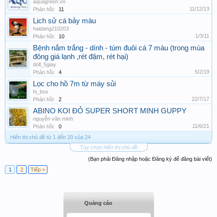
aquagreen.vn
11/12/13
Phản hồi:
11
Lịch sử cá bảy màu
haidang210203
1/3/11
Phản hồi:
10
Bệnh nắm trắng - dính - túm đuôi cá 7 màu (trong mùa
đông giá lạnh ,rét đậm, rét hại)
doll_5giay
5/2/19
Phản hồi:
4
Lọc cho hồ 7m từ máy sủi
hi_box
22/7/17
Phản hồi:
2
ABINO KOI ĐỎ SUPER SHORT MINH GUPPY
nguyễn văn minh
11/6/21
Phản hồi:
0
Hiển thị chủ đề từ 1 đến 20 của 24
Tùy chọn hiển thị chủ đề
(Bạn phải Đăng nhập hoặc Đăng ký để đăng bài viết)
1
2
Tiếp >
Quảng cáo