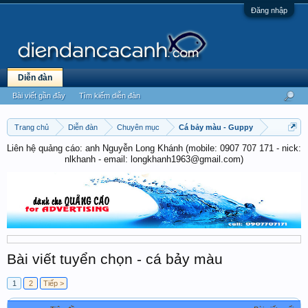
Đăng nhập
Diễn đàn
Bài viết gần đây
Tìm kiếm diễn đàn
Trang chủ
Diễn đàn
Chuyên mục
Cá bảy màu - Guppy
Liên hệ quảng cáo: anh Nguyễn Long Khánh (mobile: 0907 707 171 - nick:
nlkhanh - email: longkhanh1963@gmail.com)
Bài viết tuyển chọn - cá bảy màu
1
2
Tiếp >