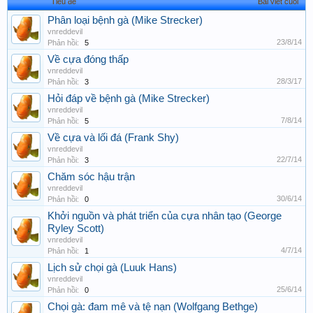
Tiêu đề
Bài viết cuối
Phân loại bệnh gà (Mike Strecker)
vnreddevil
23/8/14
Phản hồi:
5
Về cựa đóng thấp
vnreddevil
28/3/17
Phản hồi:
3
Hỏi đáp về bệnh gà (Mike Strecker)
vnreddevil
7/8/14
Phản hồi:
5
Về cựa và lối đá (Frank Shy)
vnreddevil
22/7/14
Phản hồi:
3
Chăm sóc hậu trận
vnreddevil
30/6/14
Phản hồi:
0
Khởi nguồn và phát triển của cựa nhân tạo (George
Ryley Scott)
vnreddevil
4/7/14
Phản hồi:
1
Lịch sử chọi gà (Luuk Hans)
vnreddevil
25/6/14
Phản hồi:
0
Chọi gà: đam mê và tệ nạn (Wolfgang Bethge)