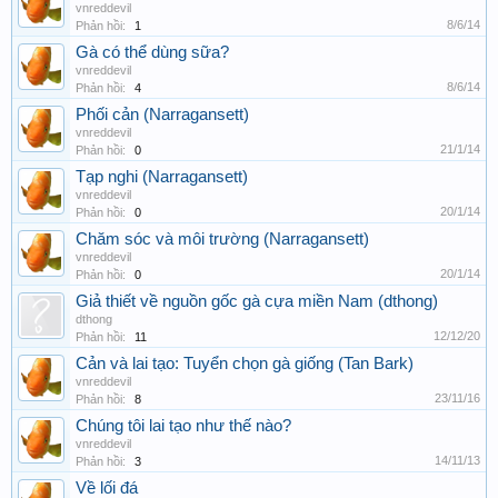
vnreddevil
8/6/14
Phản hồi:
1
Gà có thể dùng sữa?
vnreddevil
8/6/14
Phản hồi:
4
Phối cản (Narragansett)
vnreddevil
21/1/14
Phản hồi:
0
Tạp nghi (Narragansett)
vnreddevil
20/1/14
Phản hồi:
0
Chăm sóc và môi trường (Narragansett)
vnreddevil
20/1/14
Phản hồi:
0
Giả thiết về nguồn gốc gà cựa miền Nam (dthong)
dthong
12/12/20
Phản hồi:
11
Cản và lai tạo: Tuyển chọn gà giống (Tan Bark)
vnreddevil
23/11/16
Phản hồi:
8
Chúng tôi lai tạo như thế nào?
vnreddevil
14/11/13
Phản hồi:
3
Về lối đá