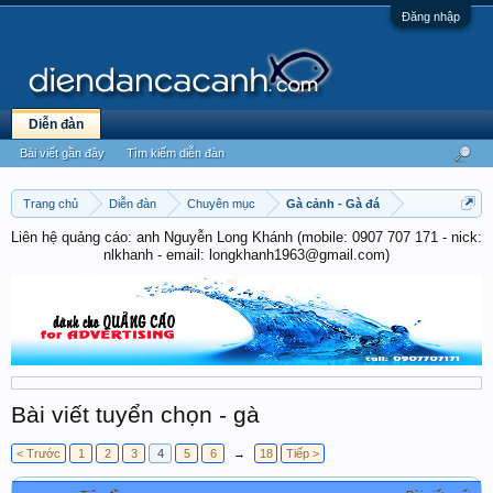
Đăng nhập
Diễn đàn
Bài viết gần đây
Tìm kiếm diễn đàn
Trang chủ
Diễn đàn
Chuyên mục
Gà cảnh - Gà đá
Liên hệ quảng cáo: anh Nguyễn Long Khánh (mobile: 0907 707 171 - nick:
nlkhanh - email: longkhanh1963@gmail.com)
Bài viết tuyển chọn - gà
< Trước
1
2
3
4
5
6
→
18
Tiếp >