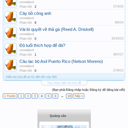
vnreddevil
27/3/15
Phản hồi:
2
Cây bồ công anh
vnreddevil
8/6/14
Phản hồi:
8
Vài bí quyết về thả gà (Reed A. Driskell)
vnreddevil
10/10/13
Phản hồi:
0
Độ tuổi thích hợp để đá?
vnreddevil
30/7/17
Phản hồi:
1
Câu lạc bộ Asil Puerto Rico (Nelson Moreno)
vnreddevil
27/9/13
Phản hồi:
0
Hiển thị chủ đề từ 61 đến 80 của 355
Tùy chọn hiển thị chủ đề
(Bạn phải Đăng nhập hoặc Đăng ký để đăng bài viết)
< Trước
1
2
3
4
5
6
→
18
Tiếp >
Quảng cáo