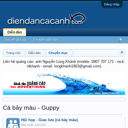
Đăng nhập
Diễn đàn
Bài viết gần đây
Tìm kiếm diễn đàn
Trang chủ
Diễn đàn
Chuyên mục
Liên hệ quảng cáo: anh Nguyễn Long Khánh (mobile: 0907 707 171 - nick:
nlkhanh - email: longkhanh1963@gmail.com)
Cá bảy màu - Guppy
Hội họp - Giao lưu (cá bảy màu)
15/1/26