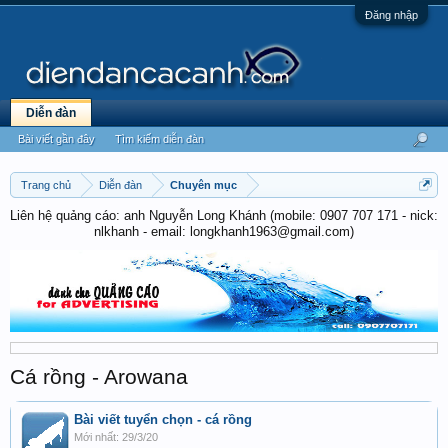
Đăng nhập
Diễn đàn
Bài viết gần đây
Tìm kiếm diễn đàn
Trang chủ
Diễn đàn
Chuyên mục
Liên hệ quảng cáo: anh Nguyễn Long Khánh (mobile: 0907 707 171 - nick:
nlkhanh - email: longkhanh1963@gmail.com)
Cá rồng - Arowana
Bài viết tuyển chọn - cá rồng
29/3/20