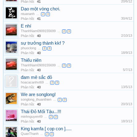
20/6/12
Phản hồi:
41
Dạo một vòng chơi.
ntuananh
...
2
3
30/4/12
Phản hồi:
41
E nhí
ThanhNam0909155699
...
2
3
2/10/13
Phản hồi:
40
sự trưởng thành kkf ?
phuoclong
...
2
3
18/9/13
Phản hồi:
40
Thiếu niên
ThanhNam0909155699
...
2
3
5/7/13
Phản hồi:
40
đam mê sắc đỏ
hoacacanhvt69
...
2
3
13/5/13
Phản hồi:
40
We are songlong!
songlong_thuanthien
...
2
3
20/3/13
Phản hồi:
40
Thái Đỏ Mối Tậu...!!!
minhnguyen49
...
2
3
18/3/13
Phản hồi:
40
King kamfa [ cọp con ].....
QuanThanh
...
2
3