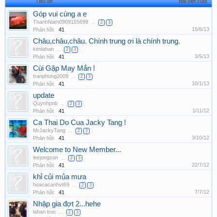
Tiêu đề
Bài viết cuối
Góp vui cùng a e
ThanhNam0909155699
...
2
3
15/6/13
Phản hồi:
41
Châu,châu,châu. Chính trung ơi là chính trung.
kimlahan
...
2
3
3/5/13
Phản hồi:
41
Cùi Gặp May Mắn !
tranphong2009
...
2
3
10/1/13
Phản hồi:
41
update
Quynhpnb
...
2
3
1/11/12
Phản hồi:
41
Ca Thai Do Cua Jacky Tang !
MrJackyTang
...
2
3
3/10/12
Phản hồi:
41
Welcome to New Member...
leejongson
...
2
3
22/7/12
Phản hồi:
41
khỉ củi mủa mưa
hoacacanhvt69
...
2
3
7/7/12
Phản hồi:
41
Nhập gia đợt 2...hehe
lahan troc
...
2
3