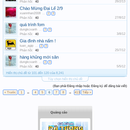
26/2/13
Phản hồi:
40
Chào Mừng Đại Lể 2/9
xuannhan2008
...
2
3
27/8/12
Phản hồi:
40
quá trình fom
dungkcxanh
...
2
3
3/8/12
Phản hồi:
40
Gia đình nhà nấm !
tuan_agip
...
2
3
25/7/12
Phản hồi:
40
hàng khủng mới săn
dungkcxanh
...
2
3
5/5/12
Phản hồi:
40
Hiển thị chủ đề từ 101 đến 120 của 8,241
Tùy chọn hiển thị chủ đề
(Bạn phải Đăng nhập hoặc Đăng ký để đăng bài viết)
< Trước
1
←
4
5
6
7
8
→
413
Tiếp >
Quảng cáo