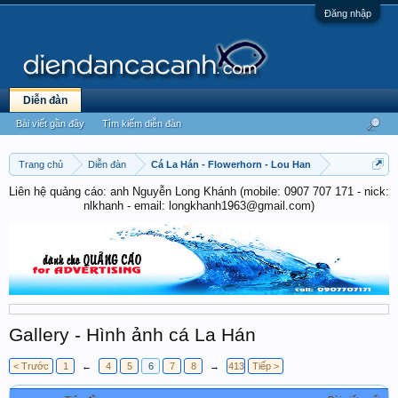
Đăng nhập
Diễn đàn
Bài viết gần đây
Tìm kiếm diễn đàn
Trang chủ
Diễn đàn
Cá La Hán - Flowerhorn - Lou Han
Liên hệ quảng cáo: anh Nguyễn Long Khánh (mobile: 0907 707 171 - nick:
nlkhanh - email: longkhanh1963@gmail.com)
Gallery - Hình ảnh cá La Hán
< Trước
1
←
4
5
6
7
8
→
413
Tiếp >