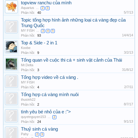
topview ranchu của mình
Aquarius
...
2
3
5/7/13
Phản hồi:
40
Topic tổng hợp hình ảnh những loại cá vàng đẹp của
Trung Quốc
MY FISH
...
3
4
5
14/4/14
Phản hồi:
93
Top & Side - 2 in 1
Koobe
3/2/13
Phản hồi:
9
Tổng quan về cuộc thi cá + sinh vật cảnh của Thái
Mr.Delta
31/8/12
Phản hồi:
3
Tổng hợp video về cá vàng .
MY FISH
2/7/11
Phản hồi:
4
Tổng hợp cá vàng mình nuôi
thusinh22
8/7/17
Phản hồi:
2
tình yêu bé nhỏ của e :">
quyetnguyen153
...
2
9/1/13
Phản hồi:
24
Thuỷ sinh cá vàng
Pahy
...
2
3