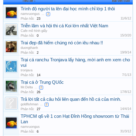
Tiêu đề ↓
Bài viết cuối
Trình độ người ta lên đại học mình chỉ lớp 1 thôi
namvuongus
...
2
11/6/12
Phản hồi:
23
Triễn lãm và hội thi cá Koi lớn nhất Việt Nam
Cafe mô hình giấy
15/3/20
Phản hồi:
0
Trai đẹp đã hiếm chúng nó còn iêu nhau !!
duongthanh
19/9/14
Phản hồi:
2
Trại cá ranchu Tronjava lấy hàng, mời anh em xem cho
vui
tronjava
7/1/13
Phản hồi:
14
Trại cá ở Trung QUốc
Mr.Delta
...
2
17/8/12
Phản hồi:
26
Trả lời tất cả câu hỏi liên quan đến hồ cá của mình.
goldfishman
...
2
14/4/14
Phản hồi:
27
TPHCM q6 về 1 con Hạt Đỉnh Hồng showroom từ Thái
Lan
namvuongus
31/3/12
Phản hồi:
6