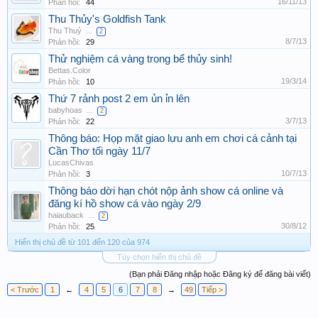
16/11/13
Phản hồi:
44
Thu Thủy's Goldfish Tank
Thu Thuỷ
...
2
8/7/13
Phản hồi:
29
Thử nghiệm cá vàng trong bể thủy sinh!
Bettas.Color
19/3/14
Phản hồi:
10
Thứ 7 rảnh post 2 em ủn ỉn lên
babyhoas
...
2
3/7/13
Phản hồi:
22
Thông báo: Họp mặt giao lưu anh em chơi cá cảnh tại
Cần Thơ tối ngày 11/7
LucasChivas
10/7/13
Phản hồi:
3
Thông báo dời hạn chót nộp ảnh show cá online và
đăng kí hồ show cá vào ngày 2/9
haiauback
...
2
30/8/12
Phản hồi:
25
Hiển thị chủ đề từ 101 đến 120 của 974
Tùy chọn hiển thị chủ đề
(Bạn phải Đăng nhập hoặc Đăng ký để đăng bài viết)
< Trước
1
←
4
5
6
7
8
→
49
Tiếp >