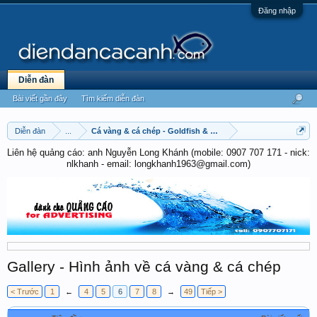
Đăng nhập
Diễn đàn
Bài viết gần đây
Tìm kiếm diễn đàn
Diễn đàn
...
Cá vàng & cá chép - Goldfish & Koi
Liên hệ quảng cáo: anh Nguyễn Long Khánh (mobile: 0907 707 171 - nick:
nlkhanh - email: longkhanh1963@gmail.com)
Gallery - Hình ảnh về cá vàng & cá chép
< Trước
1
←
4
5
6
7
8
→
49
Tiếp >