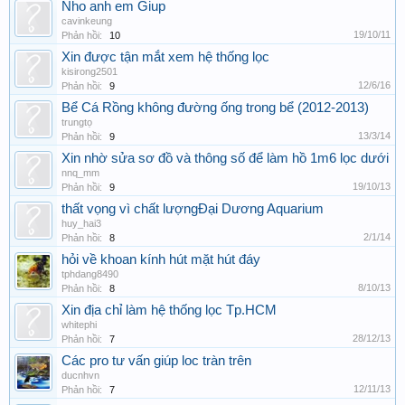
Nho anh em Giup
cavinkeung
19/10/11
Phản hồi:
10
Xin được tận mắt xem hệ thống lọc
kisirong2501
12/6/16
Phản hồi:
9
Bể Cá Rồng không đường ống trong bể (2012-2013)
trungtọ
13/3/14
Phản hồi:
9
Xin nhờ sửa sơ đồ và thông số để làm hồ 1m6 lọc dưới
nnq_mm
19/10/13
Phản hồi:
9
thất vọng vì chất lượngĐại Dương Aquarium
huy_hai3
2/1/14
Phản hồi:
8
hỏi về khoan kính hút mặt hút đáy
tphdang8490
8/10/13
Phản hồi:
8
Xin địa chỉ làm hệ thống lọc Tp.HCM
whitephi
28/12/13
Phản hồi:
7
Các pro tư vấn giúp loc tràn trên
ducnhvn
12/11/13
Phản hồi:
7