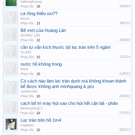
hailovephuong
16/8/13
Phản hồi:
18
cá rồng thiếu oxi??
bocau
18/7/12
Phản hồi:
13
Bể mới của Hoàng Lân
HOÀNG LÂN
26/3/14
Phản hồi:
12
cần tư vấn kích thước bộ lọc tràn trên 5 ngăn!
VL1102
13/1/14
Phản hồi:
10
nước hồ không trong
Rock
12/9/13
Phản hồi:
10
Có cách nào làm lọc tràn dưới mà không khoan thành
bể được không anh minhquang & pro
vanhien166
22/6/13
Phản hồi:
10
cách bố trí máy hút sao cho hút hết cặn bã - phân
MonkeyKingC1
27/5/13
Phản hồi:
10
Lọc tràn trên hồ 1m4
hogiabao
28/2/13
Phản hồi:
10