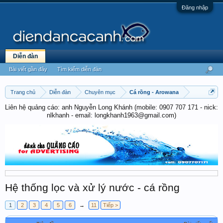
Đăng nhập
Diễn đàn
Bài viết gần đây
Tìm kiếm diễn đàn
Trang chủ
Diễn đàn
Chuyên mục
Cá rồng - Arowana
Liên hệ quảng cáo: anh Nguyễn Long Khánh (mobile: 0907 707 171 - nick:
nlkhanh - email: longkhanh1963@gmail.com)
Hệ thống lọc và xử lý nước - cá rồng
1
2
3
4
5
6
→
11
Tiếp >