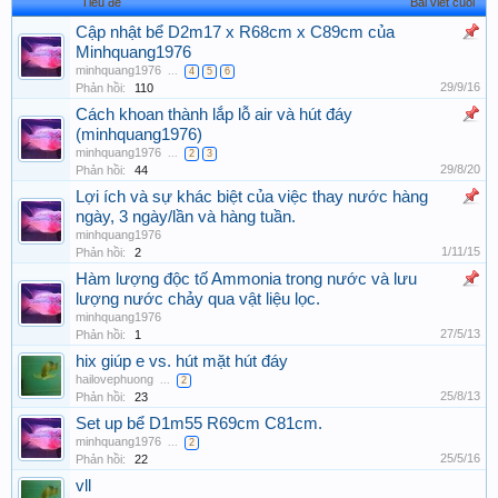
Tiêu đề
Bài viết cuối
Cập nhật bể D2m17 x R68cm x C89cm của
Minhquang1976
minhquang1976
...
4
5
6
29/9/16
Phản hồi:
110
Cách khoan thành lắp lỗ air và hút đáy
(minhquang1976)
minhquang1976
...
2
3
29/8/20
Phản hồi:
44
Lợi ích và sự khác biệt của việc thay nước hàng
ngày, 3 ngày/lần và hàng tuần.
minhquang1976
1/11/15
Phản hồi:
2
Hàm lượng độc tố Ammonia trong nước và lưu
lượng nước chảy qua vật liệu lọc.
minhquang1976
27/5/13
Phản hồi:
1
hix giúp e vs. hút mặt hút đáy
hailovephuong
...
2
25/8/13
Phản hồi:
23
Set up bể D1m55 R69cm C81cm.
minhquang1976
...
2
25/5/16
Phản hồi:
22
vll