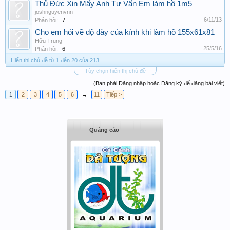
Thủ Đức Xin Mấy Anh Tư Vấn Em làm hồ 1m5
joshnguyenvnn
6/11/13
Phản hồi:
7
Cho em hỏi về độ dày của kính khi làm hồ 155x61x81
Hữu Trung
25/5/16
Phản hồi:
6
Hiển thị chủ đề từ 1 đến 20 của 213
Tùy chọn hiển thị chủ đề
(Bạn phải Đăng nhập hoặc Đăng ký để đăng bài viết)
1
2
3
4
5
6
→
11
Tiếp >
Quảng cáo