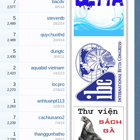
7
bacdv
2,577
8/5/14
5
steventb
2,489
28/2/14
7
quychuothd
2,489
20/4/14
5
dungtc
2,430
30/5/11
2
aquabid vietnam
2,423
14/1/13
3
locpro
2,270
27/6/13
1
anhtuanpt113
2,263
22/9/15
7
cachiusano2
2,239
7/4/14
1
thanggunhatho
2,230
4/9/13