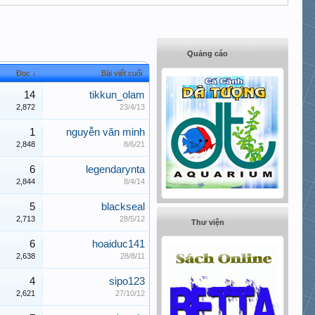
Quảng cáo
Đọc ↓
Bài viết cuối
14
tikkun_olam
2,872
23/4/13
1
nguyễn văn minh
2,848
8/6/21
6
legendarynta
2,844
8/4/14
5
blackseal
2,713
28/5/12
Thư viện
6
hoaiduc141
2,638
28/8/11
4
sipo123
2,621
27/10/12