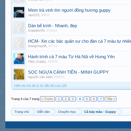
Mem trà vinh tìm người đồng hương guppy
sipo123
,
9/9/12
Dán bể kính - Nhanh, đẹp
GuppiesVN
,
27/3/14
HCM- Xin các bác quân sư cho đàn cá 7 màu tự nhiê
thangchay86
,
4/7/14
Hành trình cá 7 màu Từ Hà Nội về Hưng Yên
Hiep_Guppy
,
16/9/11
SỌC NGỰA CÁNH TIÊN - MINH GUPPY
nguyễn văn minh
,
25/9/21
Hiển thị chủ đề từ 61 đến 80 của 128
Trang 4 của 7 trang
< Trước
1
2
3
4
5
6
7
Tiếp >
Trang chủ
Diễn đàn
Chuyên mục
Cá bảy màu - Guppy