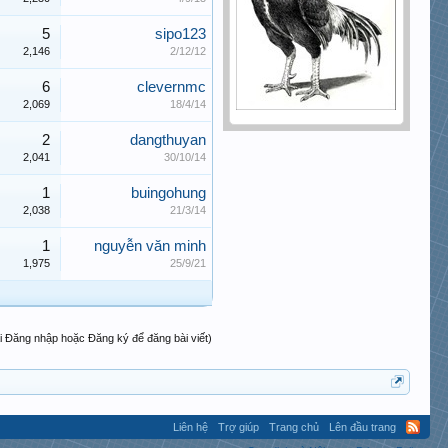
5
sipo123
2,146
2/12/12
6
clevernmc
2,069
18/4/14
2
dangthuyan
2,041
30/10/14
1
buingohung
2,038
21/3/14
1
nguyễn văn minh
1,975
25/9/21
i Đăng nhập hoặc Đăng ký để đăng bài viết)
Liên hệ
Trợ giúp
Trang chủ
Lên đầu trang