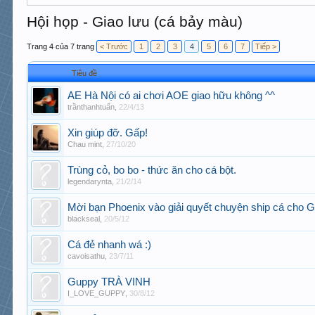
Hội họp - Giao lưu (cá bảy màu)
Trang 4 của 7 trang
< Trước
1
2
3
4
5
6
7
Tiếp >
Tiêu đề
AE Hà Nội có ai chơi AOE giao hữu không ^^
trầnthanhtuấn
,
22/4/13
Xin giúp đỡ. Gấp!
Chau mint
,
27/10/20
Trùng cỏ, bo bo - thức ăn cho cá bột.
legendarynta
,
21/2/14
Mời bạn Phoenix vào giải quyết chuyện ship cá cho
blackseal
,
20/5/12
Cá đẻ nhanh wá :)
cavoisathu
,
23/7/11
Guppy TRÀ VINH
I_LOVE_GUPPY
,
30/8/12