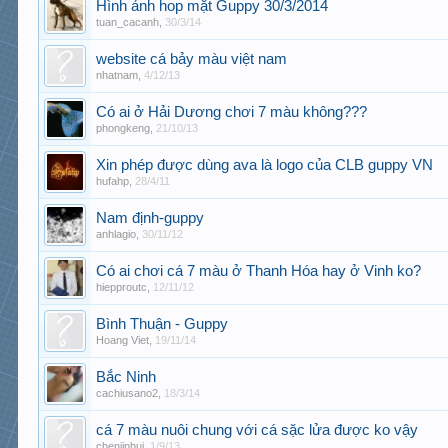
Hình ảnh hop mặt Guppy 30/3/2014
tuan_cacanh
,
30/3/14
website cá bảy màu việt nam
nhatnam
,
4/12/13
Có ai ở Hải Dương chơi 7 màu không???
phongkeng
,
21/10/13
Xin phép được dùng ava là logo của CLB guppy VN
hufahp
,
28/4/11
Nam định-guppy
anhlagio
,
30/11/12
Có ai chơi cá 7 màu ở Thanh Hóa hay ở Vinh ko?
hiepproutc
,
12/11/12
Bình Thuận - Guppy
Hoang Viet
,
19/11/14
Bắc Ninh
cachiusano2
,
18/3/14
cá 7 màu nuôi chung với cá sặc lửa được ko vậy
chenjinhui
,
1/9/13