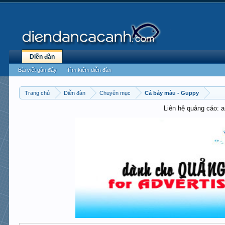
Diễn đàn
Bài viết gần đây
Tìm kiếm diễn đàn
Trang chủ
Diễn đàn
Chuyên mục
Cá bảy màu - Guppy
Liên hệ quảng cáo: 