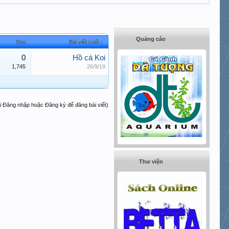
Quảng cáo
Đọc
Bài viết cuối ↓
0
Hồ cá Koi
1,745
26/9/19
i Đăng nhập hoặc Đăng ký để đăng bài viết)
Thư viện