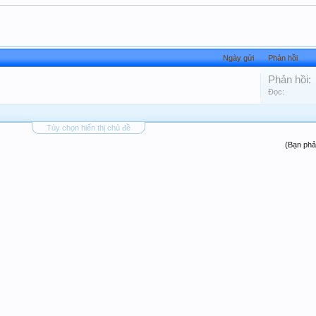
Ngày gửi
Phản hồi
Phản hồi:
Đọc:
Tùy chọn hiển thị chủ đề
(Bạn phả