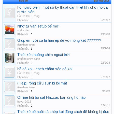
Tiêu đề
Bài viết cuối
hồ nước biển | một số kỹ thuật cần thiết khi chơi hồ cá
nước biển
Hồ Cá Cát Tường
22/2/17
Phản hồi:
0
Nhờ tư vấn setup bể mới
sodocdac
19/3/10
Phản hồi:
3
Giúp em với cá la hán ép đẻ với hồng két ???????
tienkhanhtoan
25/1/14
Phản hồi:
1
Thiết kế chuồng chim ngoài trời
chuồng chim cảnh
22/9/24
Phản hồi:
0
hồ cá koi - cách chăm sóc cá koi
Hồ Cá Cát Tường
27/2/17
Phản hồi:
0
(Help) rồng cửu sừn bị lồi mắt
tienkhanhtoan
3/6/13
Phản hồi:
2
Offline hội bò sát Hn..các bạn ủng hộ nào
havu_2012
23/4/11
Phản hồi:
0
Thiết kế bể nuôi cá chép koi đúng cách để không bị đục