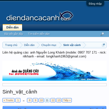
Đăng nhập
Diễn đàn
Bài viết gần đây
Tìm kiếm diễn đàn
Trang chủ
Diễn đàn
Chuyên mục
Sinh vật cảnh
Liên hệ quảng cáo: anh Nguyễn Long Khánh (mobile: 0907 707 171 - nick:
nlkhanh - email: longkhanh1963@gmail.com)
Sinh_vật_cảnh
< Trước
1
←
8
9
10
11
12
13
Tiếp >