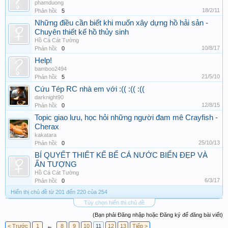
phamduong
18/2/11
Phản hồi:
5
Những điều cần biết khi muốn xây dựng hồ hải sản -
Chuyên thiết kế hồ thủy sinh
Hồ Cá Cát Tường
10/8/17
Phản hồi:
0
Help!
bamboo2494
21/5/10
Phản hồi:
5
Cứu Tép RC nhà em với :(( :(( :((
darknight90
12/8/15
Phản hồi:
0
Topic giao lưu, học hỏi những người đam mê Crayfish -
Cherax
kakatara
25/10/13
Phản hồi:
0
BÍ QUYẾT THIẾT KẾ BỂ CÁ NƯỚC BIỂN ĐẸP VÀ
ẤN TƯỢNG
Hồ Cá Cát Tường
6/3/17
Phản hồi:
0
Hiển thị chủ đề từ 201 đến 220 của 254
Tùy chọn hiển thị chủ đề
(Bạn phải Đăng nhập hoặc Đăng ký để đăng bài viết)
< Trước
1
←
8
9
10
11
12
13
Tiếp >