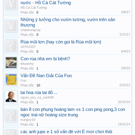
nước - Hồ Cá Cát Tường
Hồ Cá Cát Tường
5/8/17
Phản hồi:
0
Những ý tưởng cho vườn tường, vườn trên sân
thượng
chautrongcay
12/1/17
Phản hồi:
0
Rùa mũi lợn (hay còn gọi là Rùa mũi lợn)
107H1207
6/4/13
Phản hồi:
0
Con rùa nhà em bị bệnh?
letuanmy
3/9/10
Phản hồi:
1
Vấn Đề Nan Giải Của Foo
Foo
22/2/13
Phản hồi:
10
tai hoạ rùa tai đỏ ...
nguoi_yeu_ca_canh09
20/11/10
Phản hồi:
1
bán 8 con phụng hoàng lam vs 1 con ping pong,3 con
ngoc trai nữ hoàng size trung
trungvy19
19/11/14
Phản hồi:
1
các anh jups e 1 số vấn đè với E mơi chơi thôi