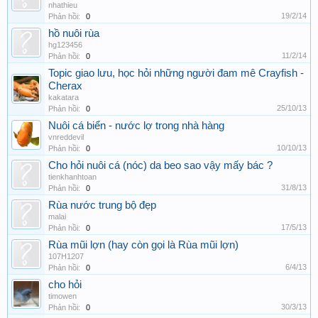
nhathieu
19/2/14
Phản hồi:
0
hồ nuôi rùa
hg123456
11/2/14
Phản hồi:
0
Topic giao lưu, học hỏi những người đam mê Crayfish -
Cherax
kakatara
25/10/13
Phản hồi:
0
Nuôi cá biển - nước lợ trong nhà hàng
vnreddevil
10/10/13
Phản hồi:
0
Cho hỏi nuôi cá (nóc) da beo sao vậy mấy bác ?
tienkhanhtoan
31/8/13
Phản hồi:
0
Rùa nước trung bộ đẹp
malai
17/5/13
Phản hồi:
0
Rùa mũi lợn (hay còn gọi là Rùa mũi lợn)
107H1207
6/4/13
Phản hồi:
0
cho hỏi
timowen
30/3/13
Phản hồi:
0