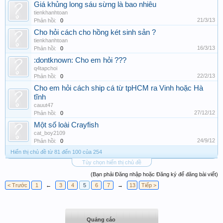
Giá khủng long sáu sừng là bao nhiêu
tienkhanhtoan
21/3/13
Phản hồi:
0
Cho hỏi cách cho hồng két sinh sản ?
tienkhanhtoan
16/3/13
Phản hồi:
0
:dontknown: Cho em hỏi ???
q4tapchoi
22/2/13
Phản hồi:
0
Cho em hỏi cách ship cá từ tpHCM ra Vinh hoặc Hà
tĩnh
cauut47
27/12/12
Phản hồi:
0
Một số loài Crayfish
cat_boy2109
24/9/12
Phản hồi:
0
Hiển thị chủ đề từ 81 đến 100 của 254
Tùy chọn hiển thị chủ đề
(Bạn phải Đăng nhập hoặc Đăng ký để đăng bài viết)
< Trước
1
←
3
4
5
6
7
→
13
Tiếp >
Quảng cáo