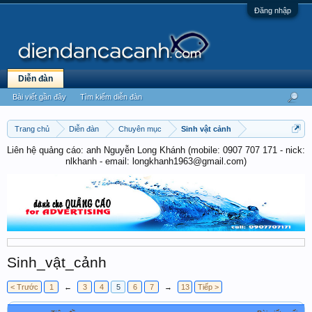
Đăng nhập
Diễn đàn
Bài viết gần đây
Tìm kiếm diễn đàn
Trang chủ
Diễn đàn
Chuyên mục
Sinh vật cảnh
Liên hệ quảng cáo: anh Nguyễn Long Khánh (mobile: 0907 707 171 - nick:
nlkhanh - email: longkhanh1963@gmail.com)
Sinh_vật_cảnh
< Trước
1
←
3
4
5
6
7
→
13
Tiếp >