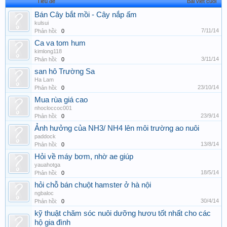
Tiêu đề
Bài viết cuối
Bán Cây bắt mồi - Cây nắp ấm
kulsui
7/11/14
Phản hồi:
0
Ca va tom hum
kimlong118
3/11/14
Phản hồi:
0
san hô Trường Sa
Ha Lam
23/10/14
Phản hồi:
0
Mua rùa giá cao
nhocloccoc001
23/9/14
Phản hồi:
0
Ảnh hưởng của NH3/ NH4 lên môi trường ao nuôi
paddock
13/8/14
Phản hồi:
0
Hỏi về máy bơm, nhờ ae giúp
yauahotga
18/5/14
Phản hồi:
0
hỏi chỗ bán chuột hamster ở hà nội
ngbaloc
30/4/14
Phản hồi:
0
kỹ thuật chăm sóc nuôi dưỡng hươu tốt nhất cho các
hộ gia đình