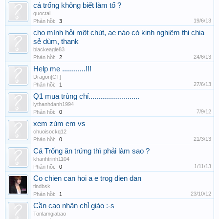
cá trống không biết làm tổ ?
quoctai
19/6/13
Phản hồi:
3
cho mình hỏi một chút, ae nào có kinh nghiệm thi chia
sẻ dùm, thank
blackeagle83
24/6/13
Phản hồi:
2
Help me ............!!!
Dragon[CT]
27/6/13
Phản hồi:
1
Q1 mua trùng chỉ..........................
lythanhdanh1994
7/9/12
Phản hồi:
0
xem zùm em vs
chuoisockq12
21/3/13
Phản hồi:
0
Cá Trống ăn trứng thì phải làm sao ?
khanhtrinh1104
1/11/13
Phản hồi:
0
Co chien can hoi a e trog dien dan
tindbsk
23/10/12
Phản hồi:
1
Cần cao nhân chỉ giáo :-s
Tonlamgiabao