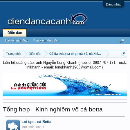
Đăng nhập
Diễn đàn
Bài viết gần đây
Tìm kiếm diễn đàn
Trang chủ
Diễn đàn
Cá lia thia (cá chọi, cá đá, cá Xiêm) - Betta
Liên hệ quảng cáo: anh Nguyễn Long Khánh (mobile: 0907 707 171 - nick:
nlkhanh - email: longkhanh1963@gmail.com)
Tổng hợp - Kinh nghiệm về cá betta
Lai tạo - cá Betta
1/8/21