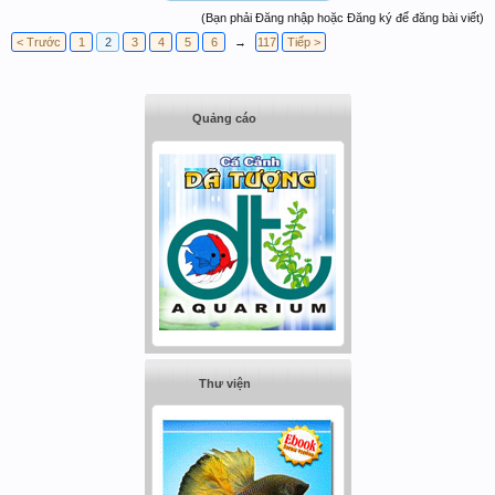
(Bạn phải Đăng nhập hoặc Đăng ký để đăng bài viết)
< Trước
1
2
3
4
5
6
→
117
Tiếp >
Quảng cáo
Thư viện