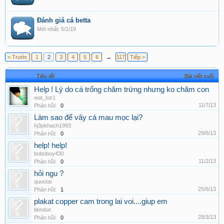
Đánh giá cá betta
5/1/19
< Trước
1
2
3
4
5
6
→
117
Tiếp >
Tiêu đề
Bài viết cuối
Help ! Lý do cá trống chăm trứng nhưng ko chăm con
wat_luz1
11/7/13
Phản hồi:
0
Làm sao để vây cá mau mọc lại?
hj3pkhach1993
29/6/13
Phản hồi:
0
help! help!
boboboy430
11/2/13
Phản hồi:
0
hỏi ngu ?
quoctai
25/6/13
Phản hồi:
1
plakat copper cam trong lai voi....giup em
tienduc
28/3/13
Phản hồi:
0