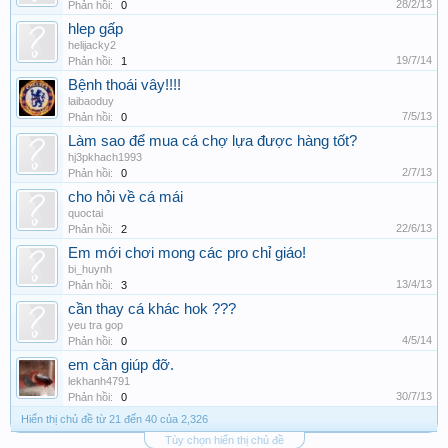
28/2/13
Phản hồi:
0
hlep gấp
helijacky2
19/7/14
Phản hồi:
1
Bệnh thoái vây!!!!
laibaoduy
7/5/13
Phản hồi:
0
Làm sao để mua cá chợ lựa được hàng tốt?
hj3pkhach1993
2/7/13
Phản hồi:
0
cho hỏi về cá mái
quoctai
22/6/13
Phản hồi:
2
Em mới chơi mong các pro chỉ giáo!
bi_huynh
13/4/13
Phản hồi:
3
cần thay cá khác hok ???
yeu tra gop
4/5/14
Phản hồi:
0
em cần giúp đỡ.
lekhanh4791
30/7/13
Phản hồi:
0
Hiển thị chủ đề từ 21 đến 40 của 2,326
Tùy chọn hiển thị chủ đề