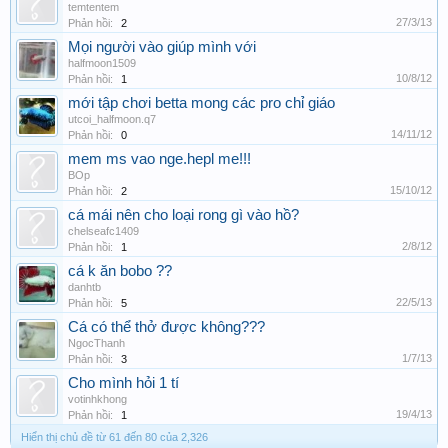
temtentem
27/3/13
Phản hồi:
2
Mọi người vào giúp mình với
halfmoon1509
10/8/12
Phản hồi:
1
mới tập chơi betta mong các pro chỉ giáo
utcoi_halfmoon.q7
14/11/12
Phản hồi:
0
mem ms vao nge.hepl me!!!
BOp
15/10/12
Phản hồi:
2
cá mái nên cho loại rong gì vào hồ?
chelseafc1409
2/8/12
Phản hồi:
1
cá k ăn bobo ??
danhtb
22/5/13
Phản hồi:
5
Cá có thể thở được không???
NgocThanh
1/7/13
Phản hồi:
3
Cho mình hỏi 1 tí
votinhkhong
19/4/13
Phản hồi:
1
Hiển thị chủ đề từ 61 đến 80 của 2,326