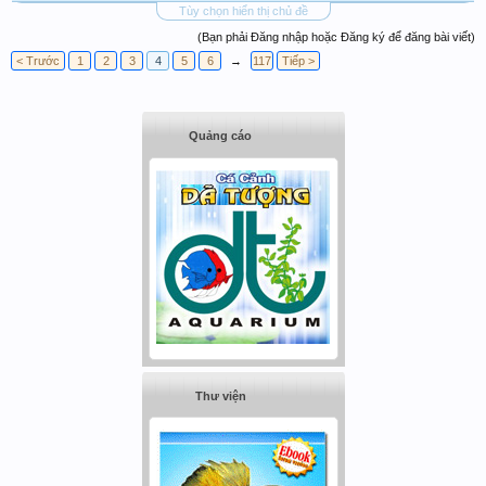
Tùy chọn hiển thị chủ đề
(Bạn phải Đăng nhập hoặc Đăng ký để đăng bài viết)
< Trước
1
2
3
4
5
6
→
117
Tiếp >
Quảng cáo
Thư viện