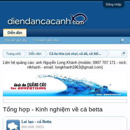
Đăng nhập
Diễn đàn
Bài viết gần đây
Tìm kiếm diễn đàn
Trang chủ
Diễn đàn
Cá lia thia (cá chọi, cá đá, cá Xiêm) - Betta
Liên hệ quảng cáo: anh Nguyễn Long Khánh (mobile: 0907 707 171 - nick:
nlkhanh - email: longkhanh1963@gmail.com)
Tổng hợp - Kinh nghiệm về cá betta
Lai tạo - cá Betta
1/8/21