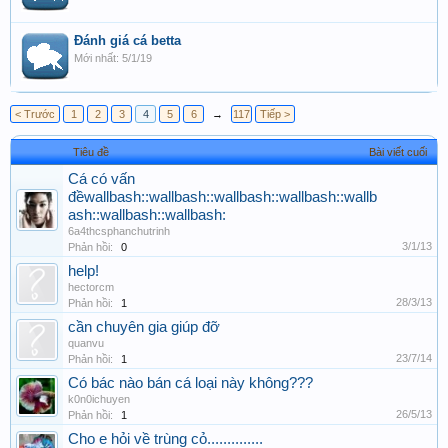
Đánh giá cá betta
5/1/19
< Trước
1
2
3
4
5
6
→
117
Tiếp >
Tiêu đề
Bài viết cuối
Cá có vấn
đềwallbash::wallbash::wallbash::wallbash::wallb
ash::wallbash::wallbash:
6a4thcsphanchutrinh
3/1/13
Phản hồi:
0
help!
hectorcm
28/3/13
Phản hồi:
1
cần chuyên gia giúp đỡ
quanvu
23/7/14
Phản hồi:
1
Có bác nào bán cá loại này không???
k0n0ichuyen
26/5/13
Phản hồi:
1
Cho e hỏi về trùng cỏ..............