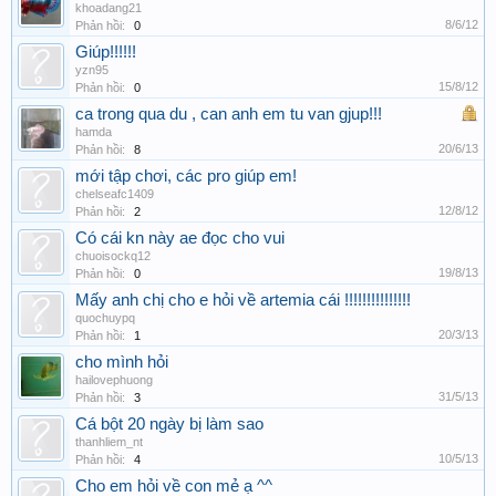
khoadang21
8/6/12
Phản hồi:
0
Giúp!!!!!!
yzn95
15/8/12
Phản hồi:
0
ca trong qua du , can anh em tu van gjup!!!
hamda
20/6/13
Phản hồi:
8
mới tập chơi, các pro giúp em!
chelseafc1409
12/8/12
Phản hồi:
2
Có cái kn này ae đọc cho vui
chuoisockq12
19/8/13
Phản hồi:
0
Mấy anh chị cho e hỏi về artemia cái !!!!!!!!!!!!!!!
quochuypq
20/3/13
Phản hồi:
1
cho mình hỏi
hailovephuong
31/5/13
Phản hồi:
3
Cá bột 20 ngày bị làm sao
thanhliem_nt
10/5/13
Phản hồi:
4
Cho em hỏi về con mẻ ạ ^^