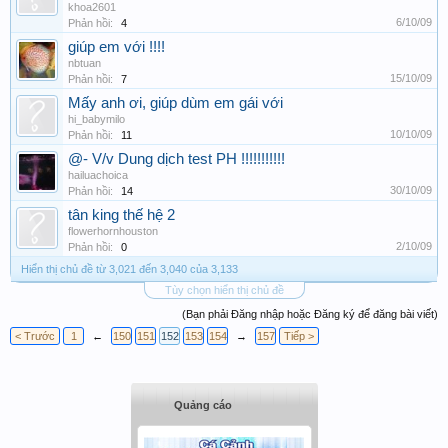
khoa2601
6/10/09
Phản hồi:
4
giúp em với !!!!
nbtuan
15/10/09
Phản hồi:
7
Mấy anh ơi, giúp dùm em gái với
hi_babymilo
10/10/09
Phản hồi:
11
@- V/v Dung dịch test PH !!!!!!!!!!!
hailuachoica
30/10/09
Phản hồi:
14
tân king thế hệ 2
flowerhornhouston
2/10/09
Phản hồi:
0
Hiển thị chủ đề từ 3,021 đến 3,040 của 3,133
Tùy chọn hiển thị chủ đề
(Bạn phải Đăng nhập hoặc Đăng ký để đăng bài viết)
< Trước
1
←
150
151
152
153
154
→
157
Tiếp >
Quảng cáo