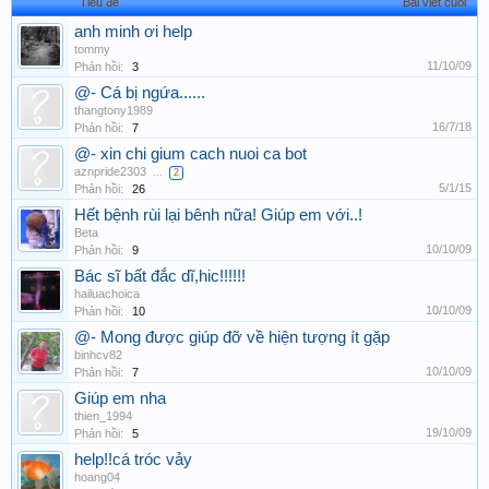
Tiêu đề
Bài viết cuối
anh minh ơi help
tommy
11/10/09
Phản hồi:
3
@- Cá bị ngứa......
thangtony1989
16/7/18
Phản hồi:
7
@- xin chi gium cach nuoi ca bot
aznpride2303
...
2
5/1/15
Phản hồi:
26
Hết bệnh rùi lại bênh nữa! Giúp em với..!
Beta
10/10/09
Phản hồi:
9
Bác sĩ bất đắc dĩ,hic!!!!!!
hailuachoica
10/10/09
Phản hồi:
10
@- Mong được giúp đỡ về hiện tượng ít gặp
binhcv82
10/10/09
Phản hồi:
7
Giúp em nha
thien_1994
19/10/09
Phản hồi:
5
help!!cá tróc vảy
hoang04