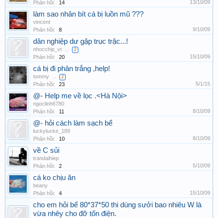
13/10/09
Phản hồi:
14
làm sao nhân bít cá bị luồn mũ ???
vincent
9/10/09
Phản hồi:
8
dân nghiệp dư gặp trục trặc...!
nhocchip_vt
...
2
15/10/09
Phản hồi:
20
cá bị đi phân trắng ,help!
tommy
...
2
5/1/15
Phản hồi:
23
@- Help me về lọc .<Hà Nội>
ngoclinh6780
8/10/09
Phản hồi:
11
@- hỏi cách làm sạch bể
luckylucke_189
8/10/09
Phản hồi:
10
về C sủi
trandaihiep
5/10/09
Phản hồi:
2
cá ko chịu ăn
beany
15/10/09
Phản hồi:
4
cho em hỏi bể 80*37*50 thi dùng sưởi bao nhiêu W là
vừa nhêy cho đỡ tốn điện.