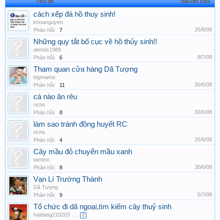
Tiêu đề
Bài viết cuối
cách xếp đá hồ thuy sinh!
khoanguyen
26/8/08
Phản hồi:
7
Những quy tắt bố cục về hồ thủy sinh!!
dennis1989
8/7/08
Phản hồi:
6
Tham quan cửa hàng Dã Tượng
bigmama
30/6/08
Phản hồi:
11
cá nào ăn rêu
richs
30/6/08
Phản hồi:
8
làm sao tránh đồng huyết RC
richs
25/6/08
Phản hồi:
4
Cây mầu đỏ chuyển mầu xanh
tamtnn
30/6/08
Phản hồi:
8
Vạn Lí Trường Thành
Dã Tượng
5/7/08
Phản hồi:
9
Tổ chức đi dã ngoại,tìm kiếm cây thuỷ sinh
haidang210203
...
2