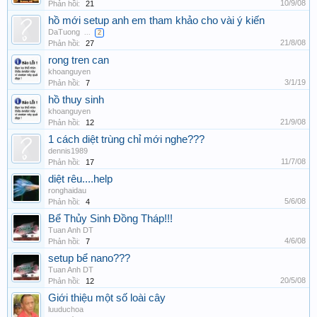
10/9/08
Phản hồi:
21
hồ mới setup anh em tham khảo cho vài ý kiến
DaTuong
...
2
21/8/08
Phản hồi:
27
rong tren can
khoanguyen
3/1/19
Phản hồi:
7
hồ thuy sinh
khoanguyen
21/9/08
Phản hồi:
12
1 cách diệt trùng chỉ mới nghe???
dennis1989
11/7/08
Phản hồi:
17
diệt rêu....help
ronghaidau
5/6/08
Phản hồi:
4
Bể Thủy Sinh Đồng Tháp!!!
Tuan Anh DT
4/6/08
Phản hồi:
7
setup bể nano???
Tuan Anh DT
20/5/08
Phản hồi:
12
Giới thiệu một số loài cây
luuduchoa