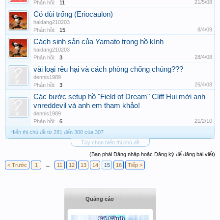
21/5/08
Phản hồi:
11
Cỏ dùi trống (Eriocaulon)
haidang210203
8/4/09
Phản hồi:
15
Cách sinh sản của Yamato trong hồ kính
haidang210203
28/4/08
Phản hồi:
3
vài loại rêu hại và cách phòng chống chúng???
dennis1989
26/4/08
Phản hồi:
3
Các bước setup hồ "Field of Dream" Cliff Hui mời anh
vnreddevil và anh em tham khảo!
dennis1989
21/2/10
Phản hồi:
6
Hiển thị chủ đề từ 281 đến 300 của 307
Tùy chọn hiển thị chủ đề
(Bạn phải Đăng nhập hoặc Đăng ký để đăng bài viết)
< Trước
1
←
11
12
13
14
15
16
Tiếp >
Quảng cáo