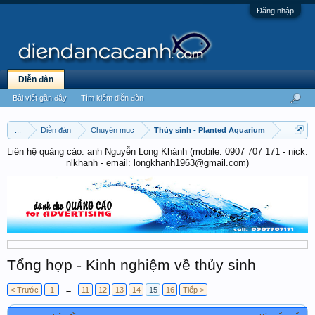
Đăng nhập
Diễn đàn
Bài viết gần đây
Tìm kiếm diễn đàn
...
Diễn đàn
Chuyên mục
Thủy sinh - Planted Aquarium
Liên hệ quảng cáo: anh Nguyễn Long Khánh (mobile: 0907 707 171 - nick:
nlkhanh - email: longkhanh1963@gmail.com)
Tổng hợp - Kinh nghiệm về thủy sinh
< Trước
1
←
11
12
13
14
15
16
Tiếp >