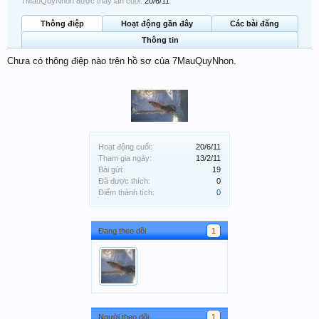
7MauQuyNhon được thấy lần cuối:
20/6/11
Thông điệp
Hoạt động gần đây
Các bài đăng
Thông tin
Chưa có thông điệp nào trên hồ sơ của 7MauQuyNhon.
Hoạt động cuối:
20/6/11
Tham gia ngày:
13/2/11
Bài gửi:
19
Đã được thích:
0
Điểm thành tích:
0
Đang theo dõi
1
Người theo dõi
1