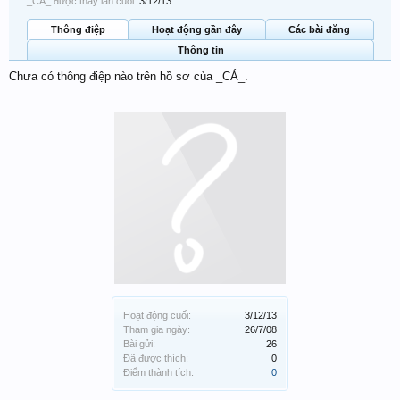
_CÁ_ được thấy lần cuối:
3/12/13
Thông điệp
Hoạt động gần đây
Các bài đăng
Thông tin
Chưa có thông điệp nào trên hồ sơ của _CÁ_.
Hoạt động cuối:
3/12/13
Tham gia ngày:
26/7/08
Bài gửi:
26
Đã được thích:
0
Điểm thành tích:
0