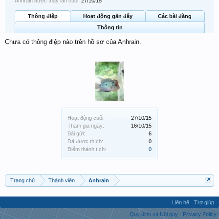
Anhrain được thấy lần cuối:
27/10/15
Thông điệp
Hoạt động gần đây
Các bài đăng
Thông tin
Chưa có thông điệp nào trên hồ sơ của Anhrain.
Hoạt động cuối:
27/10/15
Tham gia ngày:
16/10/15
Bài gửi:
6
Đã được thích:
0
Điểm thành tích:
0
Trang chủ
Thành viên
Anhrain
Liên hệ
Trợ giúp
Quy định và Nội quy
Privacy Policy