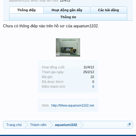
aquarium1102 được thấy lần cuối:
11/4/12
Thông điệp
Hoạt động gần đây
Các bài đăng
Thông tin
Chưa có thông điệp nào trên hồ sơ của aquarium1102.
Hoạt động cuối:
11/4/12
Tham gia ngày:
25/2/12
Bài gửi:
22
Đã được thích:
0
Điểm thành tích:
0
Web:
http://Www.aquarium1102.net
Trang chủ
Thành viên
aquarium1102