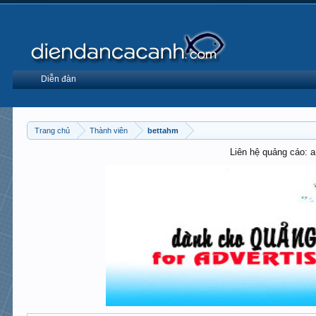
Diễn đàn
Trang chủ
Thành viên
bettahm
Liên hệ quảng cáo: 