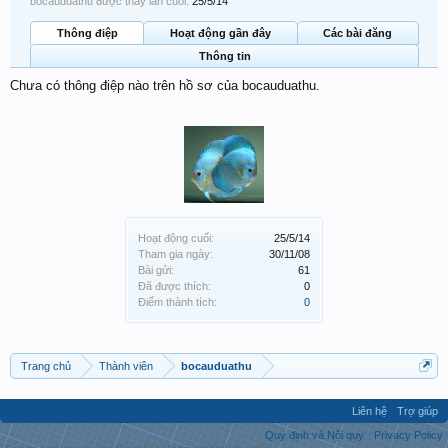
bocauduathu được thấy lần cuối:
25/5/14
Thông điệp
Hoạt động gần đây
Các bài đăng
Thông tin
Chưa có thông điệp nào trên hồ sơ của bocauduathu.
Hoạt động cuối:
25/5/14
Tham gia ngày:
30/11/08
Bài gửi:
61
Đã được thích:
0
Điểm thành tích:
0
Trang chủ
Thành viên
bocauduathu
Liên hệ
Trợ giúp
Quy định và Nội quy
Privacy Policy