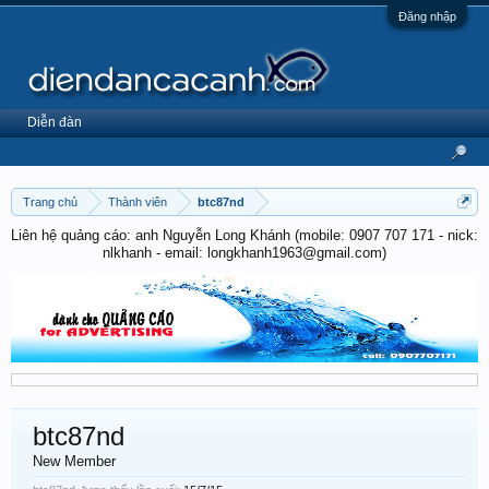
Đăng nhập
Diễn đàn
Trang chủ
Thành viên
btc87nd
Liên hệ quảng cáo: anh Nguyễn Long Khánh (mobile: 0907 707 171 - nick:
nlkhanh - email: longkhanh1963@gmail.com)
btc87nd
New Member