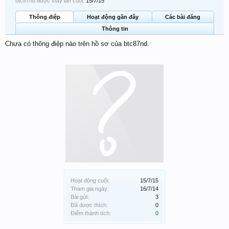
btc87nd được thấy lần cuối:
15/7/15
Thông điệp
Hoạt động gần đây
Các bài đăng
Thông tin
Chưa có thông điệp nào trên hồ sơ của btc87nd.
Hoạt động cuối:
15/7/15
Tham gia ngày:
16/7/14
Bài gửi:
3
Đã được thích:
0
Điểm thành tích:
0