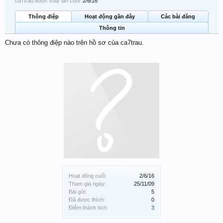
ca7trau được thấy lần cuối:
2/6/16
Thông điệp
Hoạt động gần đây
Các bài đăng
Thông tin
Chưa có thông điệp nào trên hồ sơ của ca7trau.
Hoạt động cuối:
2/6/16
Tham gia ngày:
25/11/09
Bài gửi:
5
Đã được thích:
0
Điểm thành tích:
3