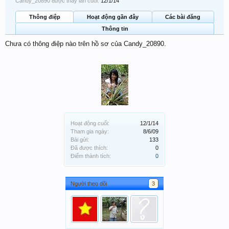
Candy_20890 được thấy lần cuối:
12/1/14
Thông điệp
Hoạt động gần đây
Các bài đăng
Thông tin
Chưa có thông điệp nào trên hồ sơ của Candy_20890.
Hoạt động cuối:
12/1/14
Tham gia ngày:
8/6/09
Bài gửi:
133
Đã được thích:
0
Điểm thành tích:
0
Người theo dõi
3