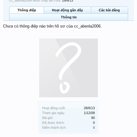
cc_abenla2006 được thấy lần cuối:
28/6/13
Thông điệp
Hoạt động gần đây
Các bài đăng
Thông tin
Chưa có thông điệp nào trên hồ sơ của cc_abenla2006.
Hoạt động cuối:
28/6/13
Tham gia ngày:
1/12/08
Bài gửi:
90
Đã được thích:
0
Điểm thành tích:
0