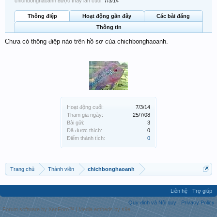
chichbonghaoanh được thấy lần cuối:
7/3/14
Thông điệp
Hoạt động gần đây
Các bài đăng
Thông tin
Chưa có thông điệp nào trên hồ sơ của chichbonghaoanh.
Hoạt động cuối:
7/3/14
Tham gia ngày:
25/7/08
Bài gửi:
3
Đã được thích:
0
Điểm thành tích:
0
Trang chủ
Thành viên
chichbonghaoanh
Liên hệ
Trợ giúp
Quy định và Nội quy
Privacy Policy
Forum software by XenForo™
|
Media embeds by s9e