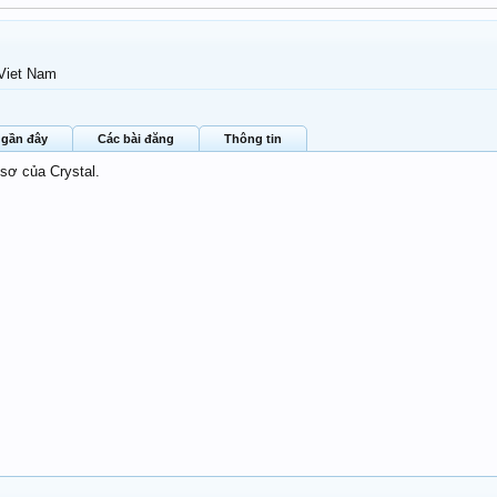
 Viet Nam
 gần đây
Các bài đăng
Thông tin
 sơ của Crystal.