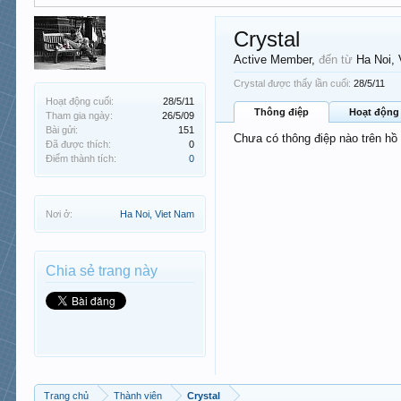
Crystal
Active Member
,
đến từ
Ha Noi,
Crystal được thấy lần cuối:
28/5/11
Hoạt động cuối:
28/5/11
Thông điệp
Hoạt động
Tham gia ngày:
26/5/09
Bài gửi:
151
Chưa có thông điệp nào trên hồ
Đã được thích:
0
Điểm thành tích:
0
Nơi ở:
Ha Noi, Viet Nam
Chia sẻ trang này
Trang chủ
Thành viên
Crystal