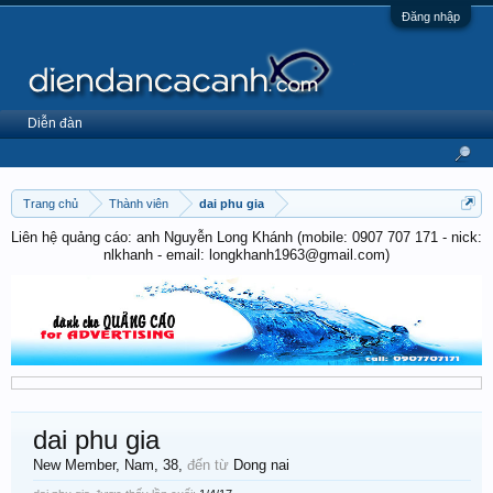
Đăng nhập
Diễn đàn
Trang chủ
Thành viên
dai phu gia
Liên hệ quảng cáo: anh Nguyễn Long Khánh (mobile: 0907 707 171 - nick:
nlkhanh - email: longkhanh1963@gmail.com)
dai phu gia
New Member
, Nam, 38,
đến từ
Dong nai