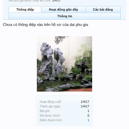
dai phu gia được thấy lần cuối:
1/4/17
Thông điệp
Hoạt động gần đây
Các bài đăng
Thông tin
Chưa có thông điệp nào trên hồ sơ của dai phu gia.
Hoạt động cuối:
1/4/17
Tham gia ngày:
1/4/17
Bài gửi:
1
Đã được thích:
0
Điểm thành tích:
1