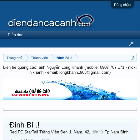
Đăng nhập
Diễn đàn
Trang chủ
Thành viên
Đinh Bi .!
Liên hệ quảng cáo: anh Nguyễn Long Khánh (mobile: 0907 707 171 - nick:
nlkhanh - email: longkhanh1963@gmail.com)
Đinh Bi .!
Red FC StarTail Trắng Viền Đen .!
, Nam, 42,
đến từ
Tp Nam Định