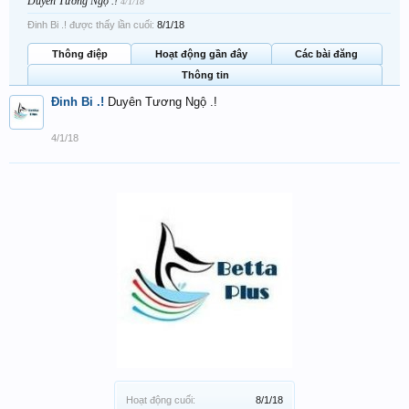
Duyên Tương Ngộ .!
4/1/18
Đinh Bi .! được thấy lần cuối:
8/1/18
Thông điệp
Hoạt động gần đây
Các bài đăng
Thông tin
Đinh Bi .!
Duyên Tương Ngộ .!
4/1/18
Hoạt động cuối:
8/1/18