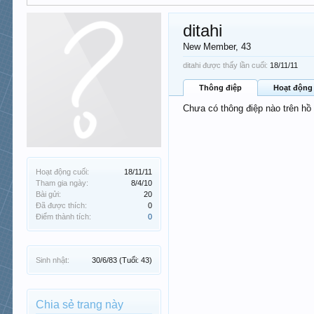
ditahi
New Member
, 43
ditahi được thấy lần cuối:
18/11/11
Thông điệp
Hoạt động
Chưa có thông điệp nào trên hồ 
Hoạt động cuối:
18/11/11
Tham gia ngày:
8/4/10
Bài gửi:
20
Đã được thích:
0
Điểm thành tích:
0
Sinh nhật:
30/6/83
(Tuổi: 43)
Chia sẻ trang này