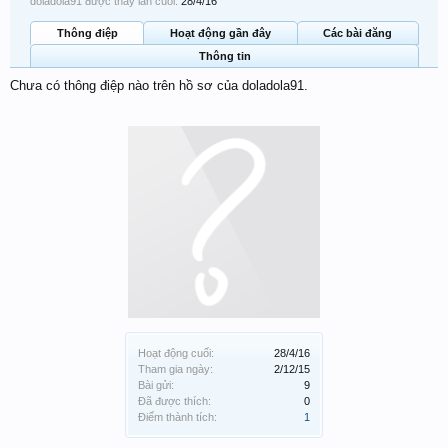
doladola91 được thấy lần cuối:
28/4/16
Thông điệp
Hoạt động gần đây
Các bài đăng
Thông tin
Chưa có thông điệp nào trên hồ sơ của doladola91.
Hoạt động cuối:
28/4/16
Tham gia ngày:
2/12/15
Bài gửi:
9
Đã được thích:
0
Điểm thành tích:
1