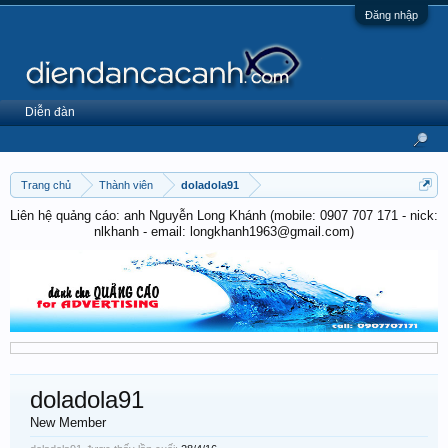
Đăng nhập
Diễn đàn
Trang chủ
Thành viên
doladola91
Liên hệ quảng cáo: anh Nguyễn Long Khánh (mobile: 0907 707 171 - nick:
nlkhanh - email: longkhanh1963@gmail.com)
doladola91
New Member