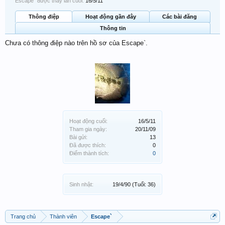
Escape` được thấy lần cuối:
16/5/11
Thông điệp
Hoạt động gần đây
Các bài đăng
Thông tin
Chưa có thông điệp nào trên hồ sơ của Escape`.
Hoạt động cuối:
16/5/11
Tham gia ngày:
20/11/09
Bài gửi:
13
Đã được thích:
0
Điểm thành tích:
0
Sinh nhật:
19/4/90
(Tuổi: 36)
Trang chủ
Thành viên
Escape`