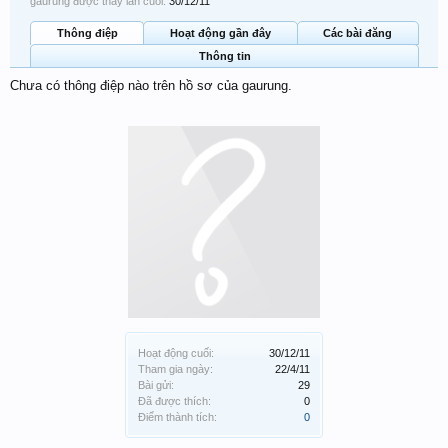
gaurung được thấy lần cuối:
30/12/11
Thông điệp
Hoạt động gần đây
Các bài đăng
Thông tin
Chưa có thông điệp nào trên hồ sơ của gaurung.
Hoạt động cuối:
30/12/11
Tham gia ngày:
22/4/11
Bài gửi:
29
Đã được thích:
0
Điểm thành tích:
0