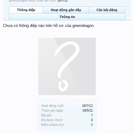
greendragon được thấy lần cuối:
18/7/12
Thông điệp
Hoạt động gần đây
Các bài đăng
Thông tin
Chưa có thông điệp nào trên hồ sơ của greendragon.
Hoạt động cuối:
18/7/12
Tham gia ngày:
18/5/11
Bài gửi:
7
Đã được thích:
0
Điểm thành tích:
0