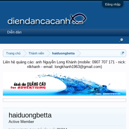
Đăng nhập
Diễn đàn
Trang chủ
Thành viên
haiduongbetta
Liên hệ quảng cáo: anh Nguyễn Long Khánh (mobile: 0907 707 171 - nick:
nlkhanh - email: longkhanh1963@gmail.com)
haiduongbetta
Active Member