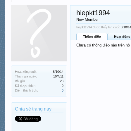
hiepkt1994
New Member
hiepkt1994 được thấy lần cuối:
8/10/1
Thông điệp
Hoạt động
Chưa có thông điệp nào trên hồ
Hoạt động cuối:
8/10/14
Tham gia ngày:
10/4/11
Bài gửi:
23
Đã được thích:
0
Điểm thành tích:
0
Chia sẻ trang này