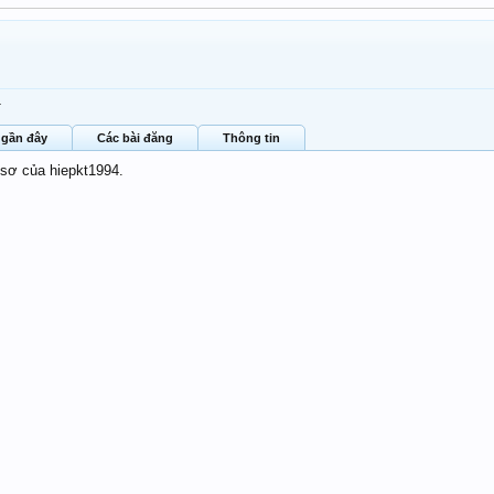
4
 gần đây
Các bài đăng
Thông tin
 sơ của hiepkt1994.