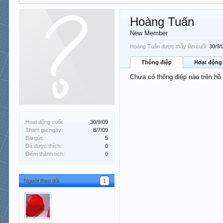
Hoàng Tuấn
New Member
Hoàng Tuấn được thấy lần cuối:
30/9/
Thông điệp
Hoạt động
Chưa có thông điệp nào trên hồ 
Hoạt động cuối:
30/9/09
Tham gia ngày:
8/7/09
Bài gửi:
5
Đã được thích:
0
Điểm thành tích:
0
Người theo dõi
1