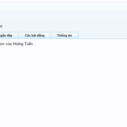
09
 gần đây
Các bài đăng
Thông tin
sơ của Hoàng Tuấn.