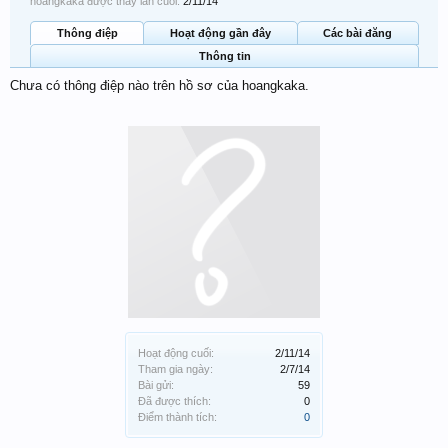
hoangkaka được thấy lần cuối:
2/11/14
Thông điệp
Hoạt động gần đây
Các bài đăng
Thông tin
Chưa có thông điệp nào trên hồ sơ của hoangkaka.
Hoạt động cuối:
2/11/14
Tham gia ngày:
2/7/14
Bài gửi:
59
Đã được thích:
0
Điểm thành tích:
0