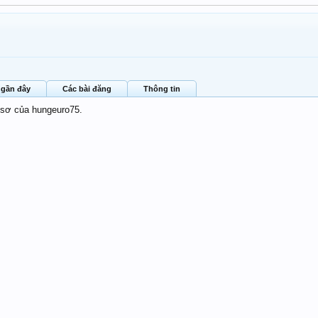
4
 gần đây
Các bài đăng
Thông tin
 sơ của hungeuro75.