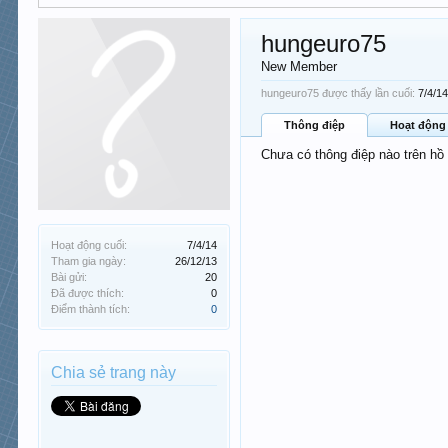
hungeuro75
New Member
hungeuro75 được thấy lần cuối:
7/4/1
Thông điệp
Hoạt động
Chưa có thông điệp nào trên hồ
Hoạt động cuối:
7/4/14
Tham gia ngày:
26/12/13
Bài gửi:
20
Đã được thích:
0
Điểm thành tích:
0
Chia sẻ trang này