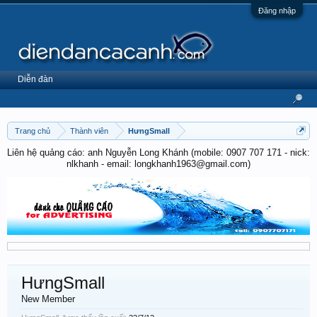
Đăng nhập
Diễn đàn
Trang chủ
Thành viên
HưngSmall
Liên hệ quảng cáo: anh Nguyễn Long Khánh (mobile: 0907 707 171 - nick:
nlkhanh - email: longkhanh1963@gmail.com)
HưngSmall
New Member