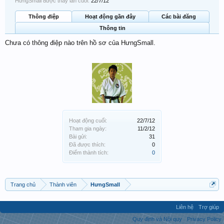
HưngSmall được thấy lần cuối:
22/7/12
Thông điệp
Hoạt động gần đây
Các bài đăng
Thông tin
Chưa có thông điệp nào trên hồ sơ của HưngSmall.
Hoạt động cuối:
22/7/12
Tham gia ngày:
11/2/12
Bài gửi:
31
Đã được thích:
0
Điểm thành tích:
0
Trang chủ
Thành viên
HưngSmall
Liên hệ
Trợ giúp
Quy định và Nội quy
Privacy Policy