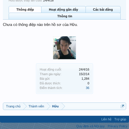
Hữu được thấy lần cuối:
24/4/16
Thông điệp
Hoạt động gần đây
Các bài đăng
Thông tin
Chưa có thông điệp nào trên hồ sơ của Hữu.
Hoạt động cuối:
24/4/16
Tham gia ngày:
15/2/14
Bài gửi:
1,284
Đã được thích:
0
Điểm thành tích:
36
Trang chủ
Thành viên
Hữu
Liên hệ
Trợ giúp
Quy định và Nội quy
Privacy Policy