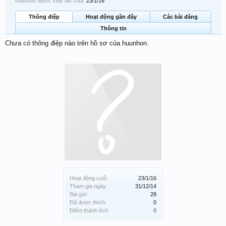
huunhon được thấy lần cuối:
23/1/16
Thông điệp
Hoạt động gần đây
Các bài đăng
Thông tin
Chưa có thông điệp nào trên hồ sơ của huunhon.
Hoạt động cuối:
23/1/16
Tham gia ngày:
31/12/14
Bài gửi:
28
Đã được thích:
0
Điểm thành tích:
0