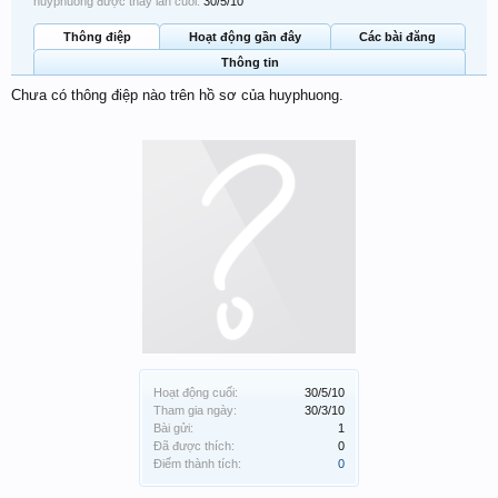
huyphuong được thấy lần cuối:
30/5/10
Thông điệp
Hoạt động gần đây
Các bài đăng
Thông tin
Chưa có thông điệp nào trên hồ sơ của huyphuong.
Hoạt động cuối:
30/5/10
Tham gia ngày:
30/3/10
Bài gửi:
1
Đã được thích:
0
Điểm thành tích:
0