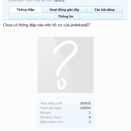
jindokota07 được thấy lần cuối:
16/3/15
Thông điệp
Hoạt động gần đây
Các bài đăng
Thông tin
Chưa có thông điệp nào trên hồ sơ của jindokota07.
Hoạt động cuối:
16/3/15
Tham gia ngày:
1/10/14
Bài gửi:
1
Đã được thích:
0
Điểm thành tích:
0