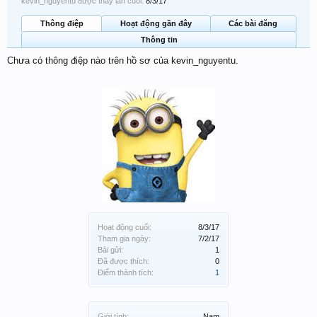
kevin_nguyentu được thấy lần cuối:
8/3/17
Thông điệp
Hoạt động gần đây
Các bài đăng
Thông tin
Chưa có thông điệp nào trên hồ sơ của kevin_nguyentu.
Hoạt động cuối:
8/3/17
Tham gia ngày:
7/2/17
Bài gửi:
1
Đã được thích:
0
Điểm thành tích:
1
Giới tính:
Nam