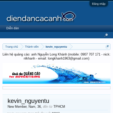
Đăng nhập
Diễn đàn
Trang chủ
Thành viên
kevin_nguyentu
Liên hệ quảng cáo: anh Nguyễn Long Khánh (mobile: 0907 707 171 - nick:
nlkhanh - email: longkhanh1963@gmail.com)
kevin_nguyentu
New Member
, Nam, 36,
đến từ
TPHCM