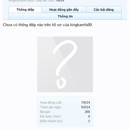
kingkamfa99 được thấy lần cuối:
7/6/14
Thông điệp
Hoạt động gần đây
Các bài đăng
Thông tin
Chưa có thông điệp nào trên hồ sơ của kingkamfa99.
Hoạt động cuối:
7/6/14
Tham gia ngày:
5/2/14
Bài gửi:
265
Đã được thích:
0
Điểm thành tích:
0