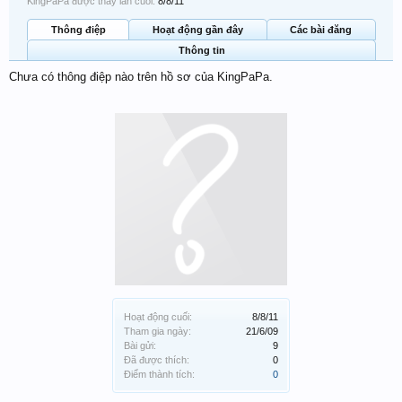
KingPaPa được thấy lần cuối:
8/8/11
Thông điệp
Hoạt động gần đây
Các bài đăng
Thông tin
Chưa có thông điệp nào trên hồ sơ của KingPaPa.
Hoạt động cuối:
8/8/11
Tham gia ngày:
21/6/09
Bài gửi:
9
Đã được thích:
0
Điểm thành tích:
0