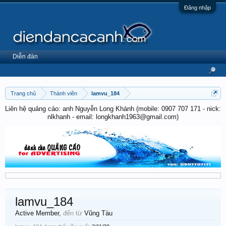
Đăng nhập
Diễn đàn
Trang chủ
Thành viên
lamvu_184
Liên hệ quảng cáo: anh Nguyễn Long Khánh (mobile: 0907 707 171 - nick:
nlkhanh - email: longkhanh1963@gmail.com)
lamvu_184
Active Member
,
đến từ
Vũng Tàu