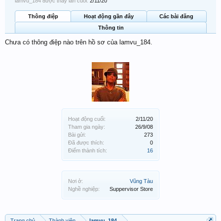
lamvu_184 được thấy lần cuối:
2/11/20
Thông điệp
Hoạt động gần đây
Các bài đăng
Thông tin
Chưa có thông điệp nào trên hồ sơ của lamvu_184.
Hoạt động cuối:
2/11/20
Tham gia ngày:
26/9/08
Bài gửi:
273
Đã được thích:
0
Điểm thành tích:
16
Nơi ở:
Vũng Tàu
Nghề nghiệp:
Suppervisor Store
Trang chủ
Thành viên
lamvu_184