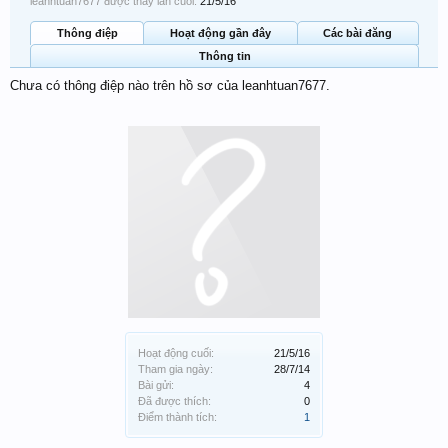
leanhtuan7677 được thấy lần cuối:
21/5/16
Thông điệp
Hoạt động gần đây
Các bài đăng
Thông tin
Chưa có thông điệp nào trên hồ sơ của leanhtuan7677.
Hoạt động cuối:
21/5/16
Tham gia ngày:
28/7/14
Bài gửi:
4
Đã được thích:
0
Điểm thành tích:
1