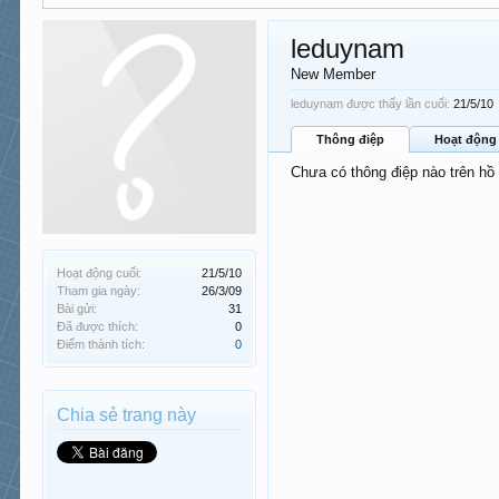
leduynam
New Member
leduynam được thấy lần cuối:
21/5/10
Thông điệp
Hoạt động
Chưa có thông điệp nào trên hồ
Hoạt động cuối:
21/5/10
Tham gia ngày:
26/3/09
Bài gửi:
31
Đã được thích:
0
Điểm thành tích:
0
Chia sẻ trang này